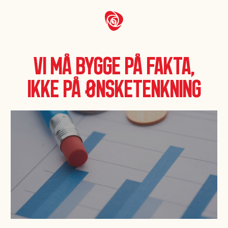
Vi må bygge på fakta,
ikke på ønsketenkning