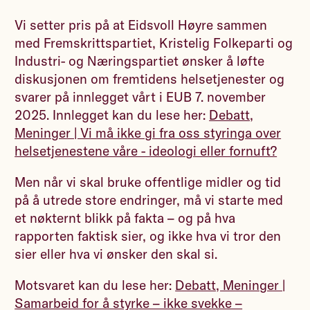
Vi setter pris på at Eidsvoll Høyre sammen
med Fremskrittspartiet, Kristelig Folkeparti og
Industri- og Næringspartiet ønsker å løfte
diskusjonen om fremtidens helsetjenester og
svarer på innlegget vårt i EUB 7. november
2025. Innlegget kan du lese her:
Debatt,
Meninger | Vi må ikke gi fra oss styringa over
helsetjenestene våre - ideologi eller fornuft?
Men når vi skal bruke offentlige midler og tid
på å utrede store endringer, må vi starte med
et nøkternt blikk på fakta – og på hva
rapporten faktisk sier, og ikke hva vi tror den
sier eller hva vi ønsker den skal si.
Motsvaret kan du lese her:
Debatt, Meninger |
Samarbeid for å styrke – ikke svekke –