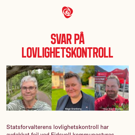
Svar på
lovlighetskontroll
Statsforvalterens lovlighetskontroll har
avdekket feil ved Eidsvoll kommunestyres