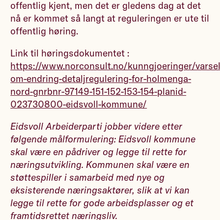
offentlig kjent, men det er gledens dag at det
nå er kommet så langt at reguleringen er ute til
offentlig høring.
Link til høringsdokumentet :
https://www.norconsult.no/kunngjoeringer/varsel
om-endring-detaljregulering-for-holmenga-
nord-gnrbnr-97149-151-152-153-154-planid-
023730800-eidsvoll-kommune/
Eidsvoll Arbeiderparti jobber videre etter
følgende målformulering: Eidsvoll kommune
skal være en pådriver og legge til rette for
næringsutvikling. Kommunen skal være en
støttespiller i samarbeid med nye og
eksisterende næringsaktører, slik at vi kan
legge til rette for gode arbeidsplasser og et
framtidsrettet næringsliv.