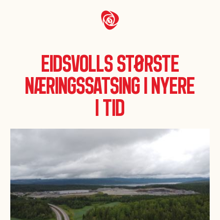
Eidsvolls største
næringssatsing i nyere
i tid